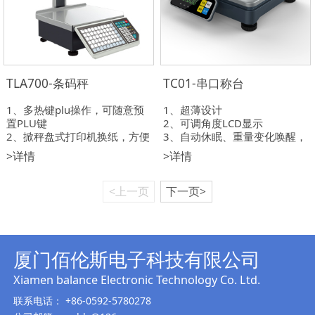
TLA700-条码秤
TC01-串口称台
1、多热键plu操作，可随意预
1、超薄设计
置PLU键
2、可调角度LCD显示
2、掀秤盘式打印机换纸，方便
3、自动休眠、重量变化唤醒，
快捷
超级省电
>详情
>详情
3、自动称重，可间隔累计销售
<上一页
下一页>
厦门佰伦斯电子科技有限公司
Xiamen balance Electronic T
echnology Co. Ltd.
联系电话： +86-0592-5780278