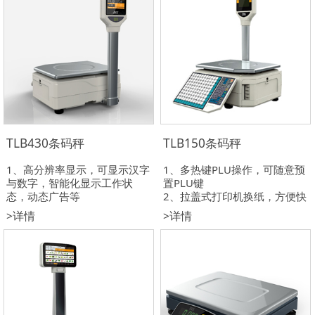
TLB430条码秤
TLB150条码秤
1、高分辨率显示，可显示汉字
1、多热键PLU操作，可随意预
与数字，智能化显示工作状
置PLU键
态，动态广告等
2、拉盖式打印机换纸，方便快
2、三种打印模式可切换，按压
捷
>详情
>详情
式换纸，方便快捷
3、自动称重，可间隔累计销售
3、具备标签秤、收银秤和合计
收银秤三种功能