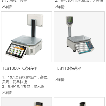
态，动态广告等
2、推拉式打印机换纸，方便快
2、三种打印模式，三种收银模
捷
>详情
>详情
式，按压式换纸，方便快捷
3、自动称重，可间隔累计销
3、具备标签秤、收银秤和合计
售/
收银秤三种功能
TLB1000-TC条码秤
TLB110条码秤
1、10.1全触摸屏操作，高效、
>详情
美观、简单快捷
2、配备10. 1客显，显示图
片，动态广告与销售信息
>详情
3、主显与客显位置采用上下分
体构造，底座稳固，操作舒适