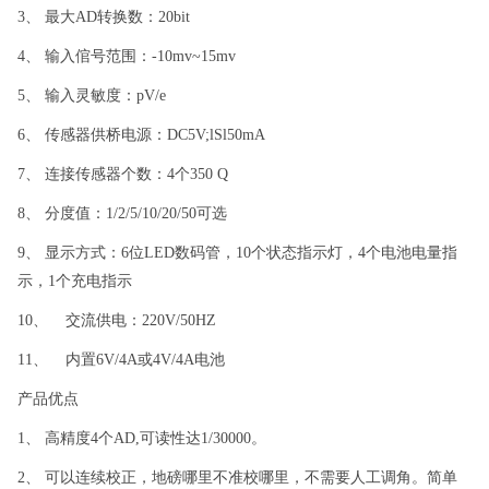
3、 最大AD转换数：
20
bit
4、 输入倌号范围：
-10
mv
~15
mv
5、 输入灵敏度：pV/e
6、 传感器供桥电源：DC
5
V
;
lSl
50
mA
7、 连接传感器个数：4个350 Q
8、 分度值：1/2/5/10/20/50可选
9、 显示方式：6位LED数码管，10个状态指示灯，4个电池电量指
示，1个充电指示
10
、
交流供电：
220V/50HZ
11
、
内置
6V/4A
或
4V/4A
电池
产品优点
1
、
高精度
4
个
AD,
可读性达
1/30000
。
2
、
可以连续校正，地磅哪里不准校哪里，不需要人工调角。简单