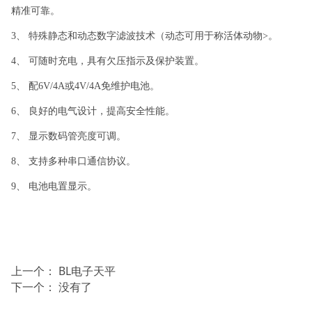
精准可靠。
3
、
特殊静态和动态数字滤波技术（动态可用于称活体动物
>
。
4
、
可随时充电，具有欠压指示及保护装置。
5
、
配
6V/4A
或
4V/4A
免维护电池。
6
、
良好的电气设计，提高安全性能。
7
、
显示数码管亮度可调。
8
、
支持多种串口通信协议。
9
、
电池电置显示。
上一个：
BL电子天平
下一个： 没有了