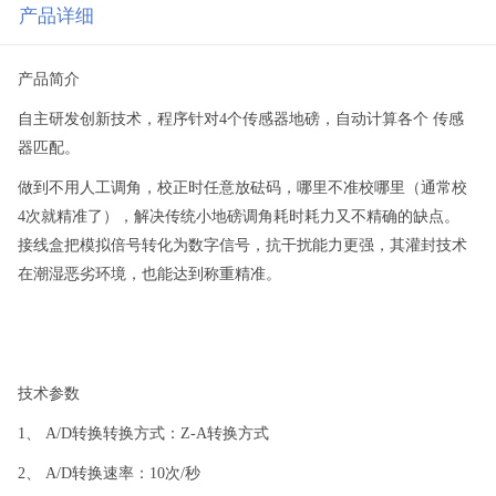
产品详细
产品简介
自主研发创新技术，程序针对4个传感器地磅，自动计算各个 传感
器匹配。
做到不用人工调角，校正时任意放砝码，哪里不准校哪里
（
通常校
4次就精准了
），
解决传统小地磅调角耗时耗力又不精确的缺点。
接线盒把模拟倍号转化为数字信号，抗干扰能力更强，其灌封技术
在潮湿恶劣环境，也能达到称重精准。
技术参数
1、 A
/
D转换转换方式：Z
-
A转换方式
2、 A
/
D转换速率：10次/秒